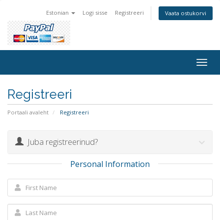
Estonian
Logi sisse
Registreeri
Vaata ostukorvi
Togg
navig
Registreeri
Portaali avaleht
Registreeri
Juba registreerinud?
Personal Information